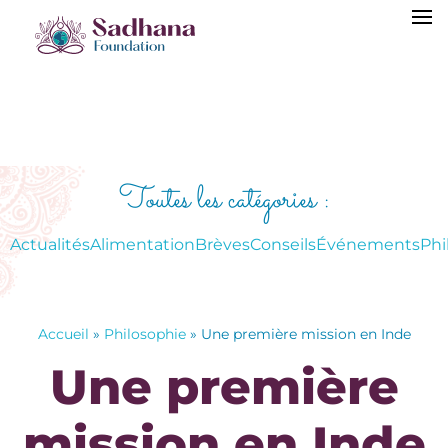
Toutes les catégories :
Actualités
Alimentation
Brèves
Conseils
Événements
Phi
Accueil
»
Philosophie
»
Une première mission en Inde
Une première
mission en Inde