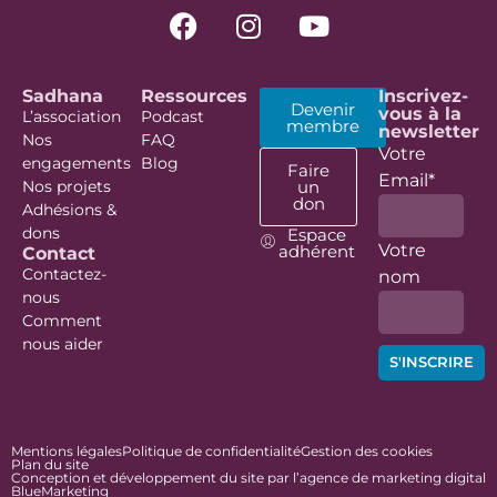
Sadhana
Ressources
Inscrivez-
Devenir
vous à la
L’association
Podcast
membre
newsletter
Nos
FAQ
Votre
engagements
Blog
Faire
Email*
Nos projets
un
don
Adhésions &
dons
Espace
Votre
adhérent
Contact
Contactez-
nom
nous
Comment
nous aider
Mentions légales
Politique de confidentialité
Gestion des cookies
Plan du site
Conception et développement du site par l’agence de marketing digital
BlueMarketing